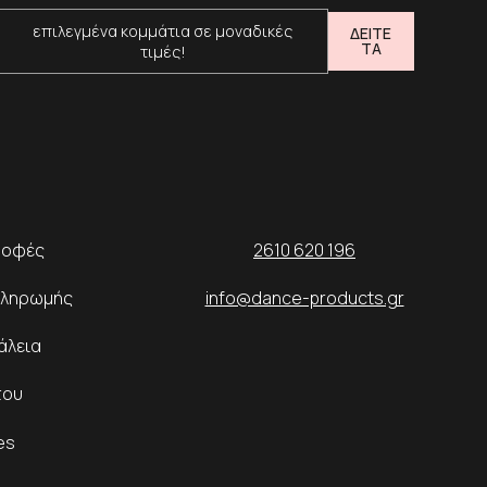
επιλεγμένα κομμάτια σε μοναδικές
ΔΕΙΤΕ
ΤΑ
τιμές!
ροφές
2610 620 196
Πληρωμής
info@dance-products.gr
άλεια
του
es