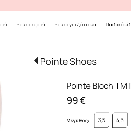
ρού
Ρούχα χορού
Ρούχα για ζέσταμα
Παιδικά εί
Pointe Shoes
Pointe Bloch TM
99 €
3,5
4,5
Μέγεθος: